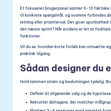
Et fokuseret brugerpanel samler 6–12 faktiske k
til konkrete spørgsmål, og svarene forbindes di
retning eller prisinterval. Det giver sporbarhe
det næste sprint? Når evidens er let at forklar
funktioner.
Vil du se, hvordan korte forløb kan omsætte sign
praktisk tilgang.
Sådan designer du e
Hold rammen stram og beslutningen tydelig. Bru
Definér ét afgørende valg og de hypoteser
Rekruttér deltagere, der matcher målgruppe
Planlæg 3–4 sessioner med ensartet form