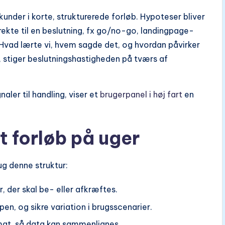
under i korte, strukturerede forløb. Hypoteser bliver
rekte til en beslutning, fx go/no-go, landingpage-
d: Hvad lærte vi, hvem sagde det, og hvordan påvirker
e, stiger beslutningshastigheden på tværs af
aler til handling, viser et
brugerpanel i høj fart
en
t forløb på uger
g denne struktur:
, der skal be- eller afkræftes.
n, og sikre variation i brugsscenarier.
at, så data kan sammenlignes.