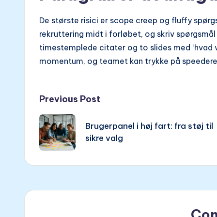
De største risici er scope creep og fluffy spør
rekruttering midt i forløbet, og skriv spørgsmå
timestemplede citater og to slides med ‘hvad vi
momentum, og teamet kan trykke på speedere
Post
Previous Post
navigation
Brugerpanel i høj fart: fra støj til
sikre valg
Co