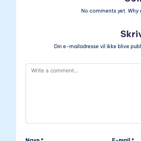
No comments yet. Why do
Skri
Din e-mailadresse vil ikke blive publ
Navn
*
E-mail
*