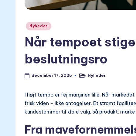
Posted
Nyheder
in
Når tempoet stige
beslutningsro
december 17, 2025
Nyheder
Posted
in
I højt tempo er fejlmarginen lille. Når markedet
frisk viden – ikke antagelser. Et stramt facili
kundestemmer til klare valg, så produkt, market
Fra mavefornemmelse